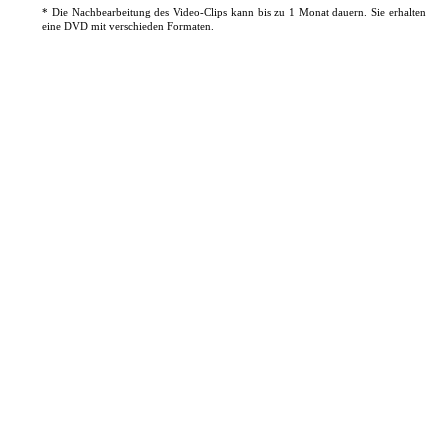
* Die Nachbearbeitung des Video-Clips kann bis zu 1 Monat dauern. Sie erhalten
eine DVD mit verschieden Formaten.
DJ-Infos
Navigation
Bilder
überspringen
Gästebuch
Ihr DJ
DJ-Videos
Tipps
Navigation
Tolle Locations
überspringen
Dienstleister
Hochzeits-Autos
Programm
Navigation
Tischzauberei
überspringen
Brautentführung
Hochzeits-Videoclip
Lichtdesign