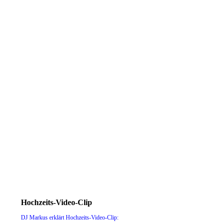
Navigation
Infos
Ihr DJ
DJ-Videos
Programm
D
überspringen
Angebot
Kontakt
Tipps
DJ Blog
Hochzeits-Video-Clip
DJ Markus erklärt Hochzeits-Video-Clip: